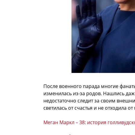
После военного парада многие фанаты
изменилась из-за родов. Нашлись даже
недостаточно следит за своим внешн
светилась от счастья и не отходила от
Меган Маркл – 38: история голливудс