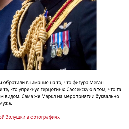
 обратили внимание на то, что фигура Меган
 те, кто упрекнул герцогиню Сассекскую в том, что та
им видом. Сама же Маркл на мероприятии буквально
 мужа.
кой Золушки в фотографиях