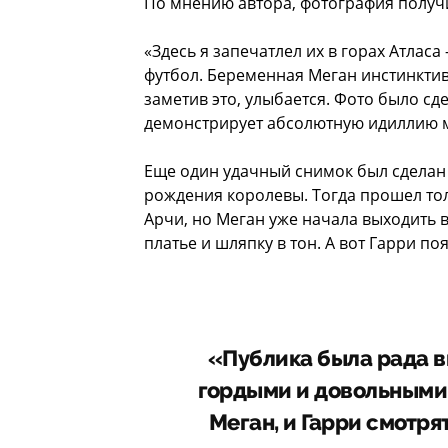
По мнению автора, фотография получ
«Здесь я запечатлел их в горах Атлас
футбол. Беременная Меган инстинктивно
заметив это, улыбается. Фото было сд
демонстрирует абсолютную идиллию м
Еще один удачный снимок был сделан 
рождения королевы. Тогда прошел тол
Арчи, но Меган уже начала выходить 
платье и шляпку в тон. А вот Гарри п
«Публика была рада ви
гордыми и довольными. 
Меган, и Гарри смотря