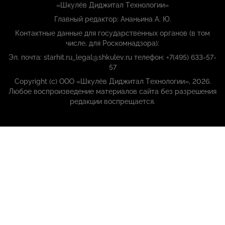
«Шкулёв Диджитал Технологии»
Главный редактор: Ананьина А. Ю.
Контактные данные для государственных органов (в том
числе, для Роскомнадзора):
Эл. почта: starhit.ru_legal@shkulev.ru телефон: +7(495) 633-57-
57
Copyright (с) ООО «Шкулёв Диджитал Технологии», 2026.
Любое воспроизведение материалов сайта без разрешения
редакции воспрещается.