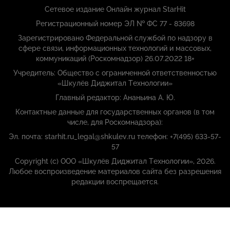
Сетевое издание Онлайн журнал StarHit
Регистрационный номер ЭЛ № ФС 77 - 83698
Зарегистрировано Федеральной службой по надзору в
сфере связи, информационных технологий и массовых,
коммуникаций (Роскомнадзор) 26.07.2022 18+
Учредитель: Общество с ограниченной ответственностью
«Шкулёв Диджитал Технологии»
Главный редактор: Ананьина А. Ю.
Контактные данные для государственных органов (в том
числе, для Роскомнадзора):
Эл. почта: starhit.ru_legal@shkulev.ru телефон: +7(495) 633-57-
57
Copyright (с) ООО «Шкулёв Диджитал Технологии», 2026.
Любое воспроизведение материалов сайта без разрешения
редакции воспрещается.