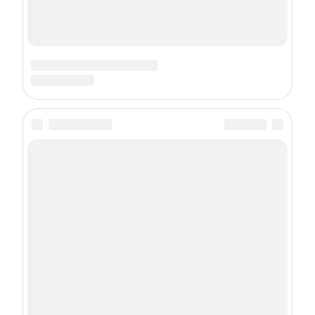
О проекте
Контакты
Реклама
Правила участия в конкурсах
Пользовательское соглашение
Политика использования cookies
Рекомендательные технологии
Техподдержка