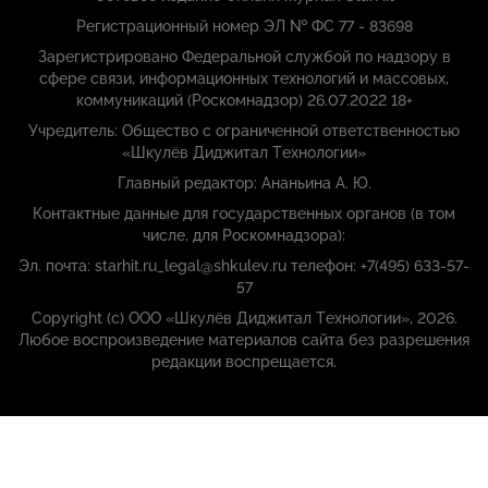
Регистрационный номер ЭЛ № ФС 77 - 83698
Зарегистрировано Федеральной службой по надзору в
сфере связи, информационных технологий и массовых,
коммуникаций (Роскомнадзор) 26.07.2022 18+
Учредитель: Общество с ограниченной ответственностью
«Шкулёв Диджитал Технологии»
Главный редактор: Ананьина А. Ю.
Контактные данные для государственных органов (в том
числе, для Роскомнадзора):
Эл. почта: starhit.ru_legal@shkulev.ru телефон: +7(495) 633-57-
57
Copyright (с) ООО «Шкулёв Диджитал Технологии», 2026.
Любое воспроизведение материалов сайта без разрешения
редакции воспрещается.