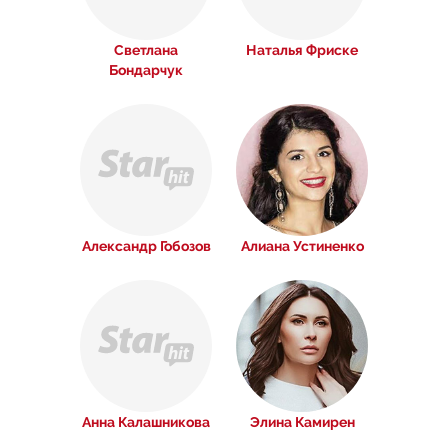
Светлана
Наталья Фриске
Бондарчук
Александр Гобозов
Алиана Устиненко
Анна Калашникова
Элина Камирен