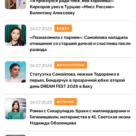
«Я проснулся ради тебя, моя королева»:
Киркоров увез в Турцию «Мисс Россию»
Валентину Алексееву
24.07.2026
ВИДЕО
«Познакомила с парнем»: Самойлова наладила
отношения со старшей дочкой и счастлива после
развода
24.07.2026
ФОТОИСТОРИИ
Статуэтка Самойлова, нежная Тодоренко в
перьях, Бондарчук в прозрачной юбке: второй
день DREAM FEST 2026 в Баку
24.07.2026
ИСТОРИИ
Роман с Сихарулидзе, браки с миллиардерами и
Гигинеишвили, материнство в 41. Светская икона
Надежда Оболенцева