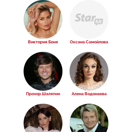
Виктория Боня
Оксана Самойлова
Прохор Шаляпин
Алена Водонаева