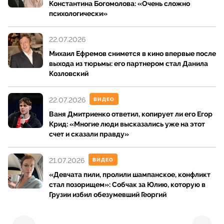
Константина Богомолова: «Очень сложно
психологически»
22.07.2026
Михаил Ефремов снимется в кино впервые после
выхода из тюрьмы: его партнером стал Данила
Козловский
22.07.2026
ВИДЕО
Ваня Дмитриенко ответил, копирует ли его Егор
Крид: «Многие люди высказались уже на этот
счет и сказали правду»
21.07.2026
ВИДЕО
«Девчата пили, пролили шампанское, конфликт
стал позорищем»: Собчак за Юлию, которую в
Грузии избил обезумевший Георгий