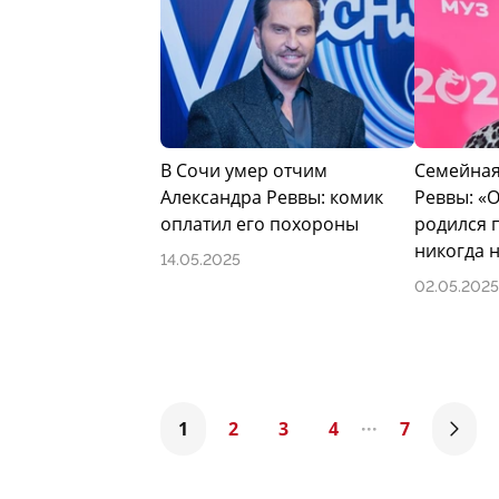
В Сочи умер отчим
Семейная
Александра Реввы: комик
Реввы: «О
оплатил его похороны
родился п
никогда 
14.05.2025
02.05.2025
1
2
3
4
7