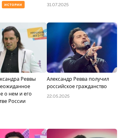
31.07.2025
ИСТОРИИ
ксандра Реввы
Александр Ревва получил
неожиданное
российское гражданство
е о нем и его
22.05.2025
тве России