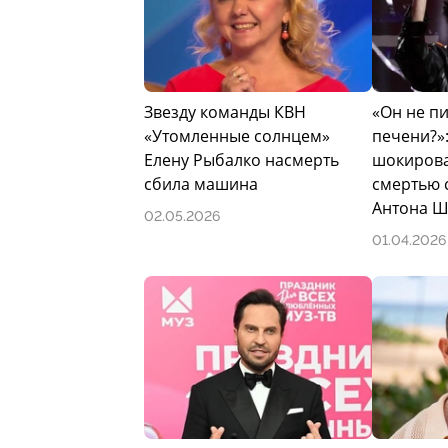
Звезду команды КВН
«Он не пи
«Утомленные солнцем»
печени?»
Елену Рыбалко насмерть
шокирова
сбила машина
смертью 
Антона Ш
02.05.2026
01.04.2026