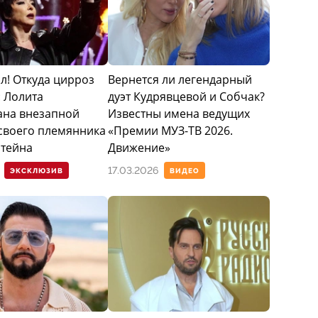
л! Откуда цирроз
Вернется ли легендарный
: Лолита
дуэт Кудрявцевой и Собчак?
на внезапной
Известны имена ведущих
своего племянника
«Премии МУЗ-ТВ 2026.
тейна
Движение»
17.03.2026
ЭКСКЛЮЗИВ
ВИДЕО