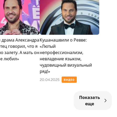
 драма Александра
Кушанашвили о Ревве:
тец говорил, что я
«Лютый
о залету. А мать он
непрофессионализм,
не любил»
невладение языком,
чудовищный визуальный
ряд!»
20.04.2025
ВИДЕО
Показать
еще