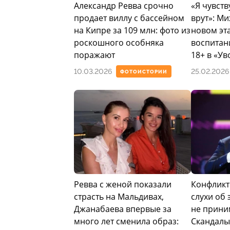
Александр Ревва срочно
«Я чувств
продает виллу с бассейном
врут»: Ми
на Кипре за 109 млн: фото из
новом эт
роскошного особняка
воспитан
поражают
18+ в «У
10.03.2026
25.02.2026
ФОТОИСТОРИИ
Ревва с женой показали
Конфликт
страсть на Мальдивах,
слухи об 
Джанабаева впервые за
не прини
много лет сменила образ:
Скандалы