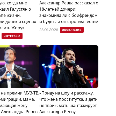
ую, когда мне
Александр Ревва рассказал о
хаил Галустян о
18-летней дочери:
апе жизни,
знакомила ли с бойфрендом
ии дочек и сценах
и будет ли он строгим тестем
волить Жору»
28.01.2026
ЭКСКЛЮЗИВ
ИНТЕРВЬЮ
 на премии МУЗ-ТВ,
«Пойду на шоу и расскажу,
эмиграции, мама,
что жена проститутка, а дети
мающая жену.
не твои»: мать шантажирует
 Александра Реввы
Александра Ревву