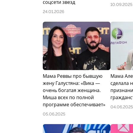
соцсети звезд
10.09.2025
24.01.2026
Мама Реввы про бывшую
Мама Але
жену Галустяна: «Вика —
сделала 
очень богатая женщина.
признани
Миша всех по полной
гражданс
программе обеспечивает»
04.06.2025
05.06.2025