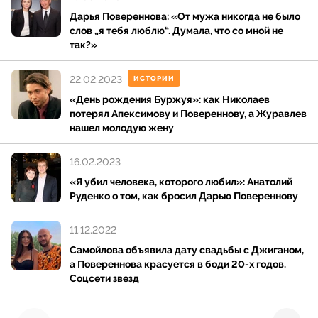
Дарья Повереннова: «От мужа никогда не было
слов „я тебя люблю“. Думала, что со мной не
так?»
22.02.2023
ИСТОРИИ
«День рождения Буржуя»: как Николаев
потерял Апексимову и Повереннову, а Журавлев
нашел молодую жену
16.02.2023
«Я убил человека, которого любил»: Анатолий
Руденко о том, как бросил Дарью Повереннову
11.12.2022
Самойлова объявила дату свадьбы с Джиганом,
а Повереннова красуется в боди 20-х годов.
Соцсети звезд