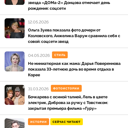
звезда «ДОМа-2» Донцова отмечает день
рождения: соцсети
12.05.2026
Ольга Зуева показала фото дочери от
Козловского, Анжелика Варум сравнила себя с
совой: соцсети звезд
04.05.2026
СТИЛЬ
Не миниатюрная как мама: Дарья Повереннова
показала 33-летнюю дочь во время отдыха в
Корее
31.03.2026
ФОТОИСТОРИИ
Бочкарева с осиной талией, Лель в цвете
электрик, Диброва за ручку с Товстиком:
закрытая премьера фильма «Гуру»
ИСТОРИИ
СЕЙЧАС ЧИТАЮТ