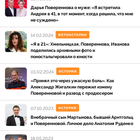
Дарья Повереннова о муже: «Я встретила
Андрея в 41, в тот момент, когда решила, что мне
не суждено»
14.02.2024
ФОТОИСТОРИИ
«Я в 21»: Хмельницкая, Повереннова, Иванова
поделились архивными фото и
поностальгировали о юности
01.02.2024
ИСТОРИИ
«Принял это через ужасную боль». Как
Александр Жигалкин пережил измену
Поверенновой и развод с продюсером
07.10.2023
ИСТОРИИ
Внебрачный сын Мартынова, бывший Арнтгольц
и Поверенновой. Личное дело Анатолия Руденко
18.05.2023