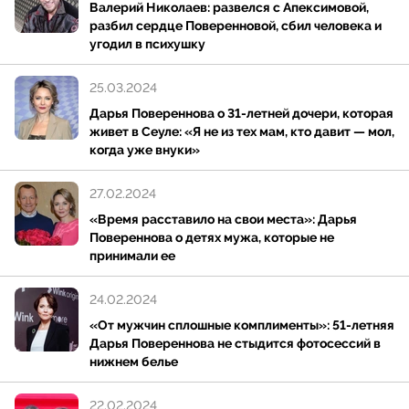
Валерий Николаев: развелся с Апексимовой,
разбил сердце Поверенновой, сбил человека и
угодил в психушку
25.03.2024
Дарья Повереннова о 31-летней дочери, которая
живет в Сеуле: «Я не из тех мам, кто давит — мол,
когда уже внуки»
27.02.2024
«Время расставило на свои места»: Дарья
Повереннова о детях мужа, которые не
принимали ее
24.02.2024
«От мужчин сплошные комплименты»: 51-летняя
Дарья Повереннова не стыдится фотосессий в
нижнем белье
22.02.2024