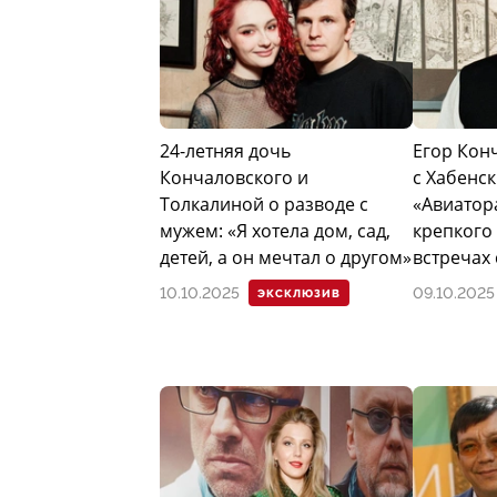
24-летняя дочь
Егор Кон
Кончаловского и
с Хабенс
Толкалиной о разводе с
«Авиатора
мужем: «Я хотела дом, сад,
крепкого 
детей, а он мечтал о другом»
встречах 
10.10.2025
09.10.2025
ЭКСКЛЮЗИВ