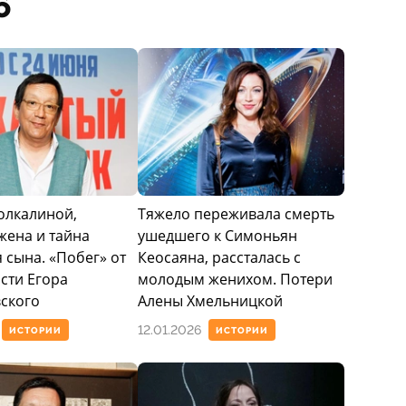
6
Толкалиной,
Тяжело переживала смерть
жена и тайна
ушедшего к Симоньян
 сына. «Побег» от
Кеосаяна, рассталась с
сти Егора
молодым женихом. Потери
ского
Алены Хмельницкой
12.01.2026
ИСТОРИИ
ИСТОРИИ