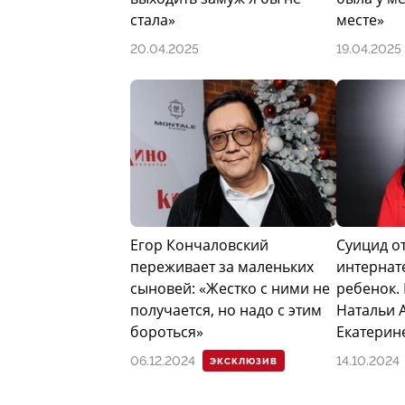
стала»
месте»
20.04.2025
19.04.2025
Егор Кончаловский
Суицид от
переживает за маленьких
интернат
сыновей: «Жестко с ними не
ребенок. 
получается, но надо с этим
Натальи 
бороться»
Екатерин
06.12.2024
14.10.2024
ЭКСКЛЮЗИВ