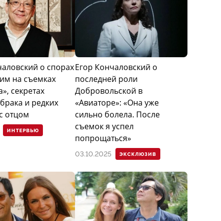
чаловский о спорах
Егор Кончаловский о
ким на съемках
последней роли
», секретах
Добровольской в
брака и редких
«Авиаторе»: «Она уже
с отцом
сильно болела. После
съемок я успел
ИНТЕРВЬЮ
попрощаться»
03.10.2025
ЭКСКЛЮЗИВ