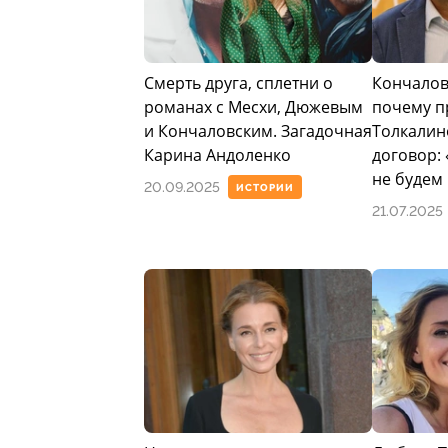
Смерть друга, сплетни о
Кончалов
романах с Месхи, Дюжевым
почему п
и Кончаловским. Загадочная
Толкалин
Карина Андоленко
договор:
не будем
20.09.2025
ИСТОРИИ
21.07.2025