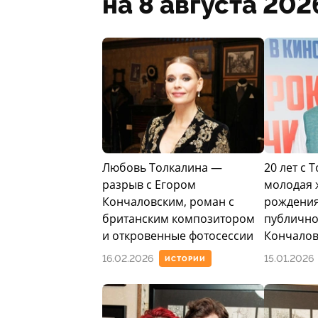
на 8 августа 202
Любовь Толкалина —
20 лет с 
разрыв с Егором
молодая 
Кончаловским, роман с
рождения
британским композитором
публично
и откровенные фотосессии
Кончалов
16.02.2026
15.01.2026
ИСТОРИИ