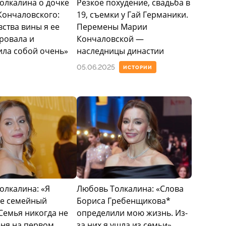
олкалина о дочке
Резкое похудение, свадьба в
Кончаловского:
19, съемки у Гай Германики.
вства вины я ее
Перемены Марии
ровала и
Кончаловской —
ила собой очень»
наследницы династии
05.06.2025
ИСТОРИИ
олкалина: «Я
Любовь Толкалина: «Слова
е семейный
Бориса Гребенщикова*
Семья никогда не
определили мою жизнь. Из-
еня на первом
за них я ушла из семьи»