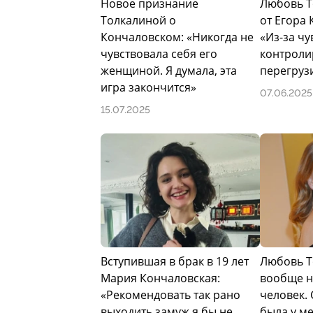
Новое признание
Любовь Т
Толкалиной о
от Егора 
Кончаловском: «Никогда не
«Из-за чу
чувствовала себя его
контроли
женщиной. Я думала, эта
перегруз
игра закончится»
07.06.2025
15.07.2025
Вступившая в брак в 19 лет
Любовь Т
Мария Кончаловская:
вообще н
«Рекомендовать так рано
человек. 
выходить замуж я бы не
была у м