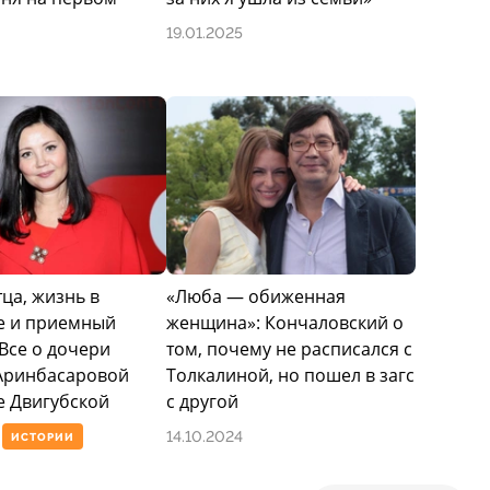
19.01.2025
ца, жизнь в
«Люба — обиженная
е и приемный
женщина»: Кончаловский о
Все о дочери
том, почему не расписался с
Аринбасаровой
Толкалиной, но пошел в загс
е Двигубской
с другой
14.10.2024
ИСТОРИИ