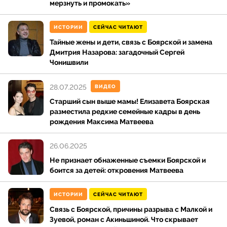
мерзнуть и промокать»
ИСТОРИИ
СЕЙЧАС ЧИТАЮТ
Тайные жены и дети, связь с Боярской и замена
Дмитрия Назарова: загадочный Сергей
Чонишвили
28.07.2025
ВИДЕО
Старший сын выше мамы! Елизавета Боярская
разместила редкие семейные кадры в день
рождения Максима Матвеева
26.06.2025
Не признает обнаженные съемки Боярской и
боится за детей: откровения Матвеева
ИСТОРИИ
СЕЙЧАС ЧИТАЮТ
Связь с Боярской, причины разрыва с Малкой и
Зуевой, роман с Акиньшиной. Что скрывает