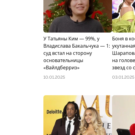
ритейлера «ВсеИнструменты.ру».
Фото: соцсети
У Татьяны Ким — 99%, у
Боня в ко
Владислава Бакальчука — 1:
укутанна
суд встал на сторону
Шарапова
основательницы
на голов
«Вайлдберриз»
звезд со 
10.01.2025
03.01.2025