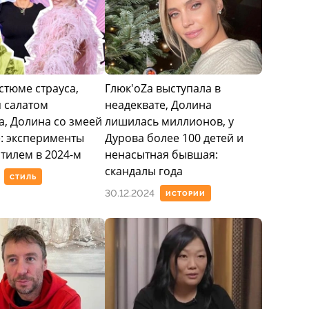
стюме страуса,
Глюк'оZа выступала в
я салатом
неадеквате, Долина
, Долина со змеей
лишилась миллионов, у
е: эксперименты
Дурова более 100 детей и
стилем в 2024-м
ненасытная бывшая:
скандалы года
СТИЛЬ
30.12.2024
ИСТОРИИ