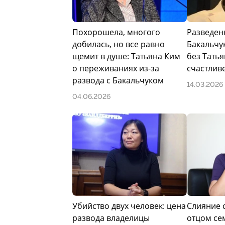
Образование
Похорошела, многого
Разведен
После окончания школы Владислав Ба
добилась, но все равно
Бакальчу
институт. Он обучался по специальнос
щемит в душе: Татьяна Ким
без Татья
получив диплом о высшем образован
о переживаниях из-за
счастлив
впоследствии стало основой для его 
развода с Бакальчуком
связанных с развитием цифровых серв
14.03.2026
04.06.2026
Карьера
Первые предпринимательские проекты 
связаны с торговлей компьютерной те
основал интернет-провайдера UTech 
оказывал услуги доступа в интернет в
создана веб-студия UT Design, занима
2007 году UTech был продан, что ст
бизнесе.
Убийство двух человек: цена
Слияние с
развода владелицы
отцом сем