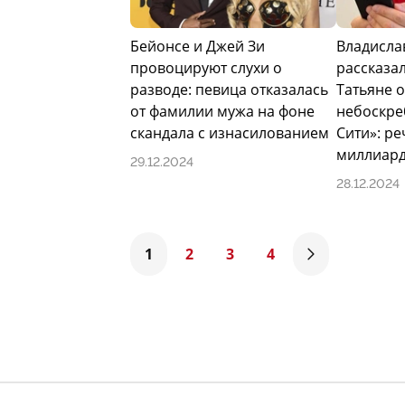
Бейонсе и Джей Зи
Владисла
провоцируют слухи о
рассказал
разводе: певица отказалась
Татьяне 
от фамилии мужа на фоне
небоскре
скандала с изнасилованием
Сити»: ре
миллиард
29.12.2024
28.12.2024
1
2
3
4