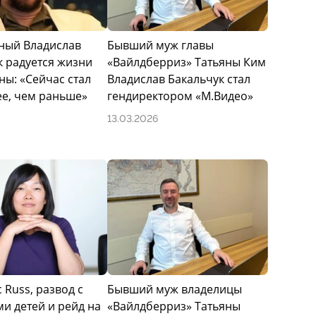
ный Владислав
Бывший муж главы
кальчук поступил в Московский энергетический
к радуется жизни
«Вайлдберриз» Татьяны Ким
ти «радиофизика» и завершил обучение в 1997 году,
ны: «Сейчас стал
Владислав Бакальчук стал
ии. Профильное техническое образование
ее, чем раньше»
гендиректором «М.Видео»
работы в телекоммуникационных и интернет-проектах,
исов и инфраструктуры.
13.03.2026
Бакальчука относятся к концу 1990-х годов и были
хникой. В 2002 году он совместно с партнерами
(ООО «Универсальные технологии»), который
 Москве и Подмосковье. В рамках этого проекта была
вшаяся разработкой сайтов и интернет-магазинов. В
ало завершенным этапом в его телекоммуникационном
 Russ, развод с
Бывший муж владелицы
и детей и рейд на
«Вайлдберриз» Татьяны