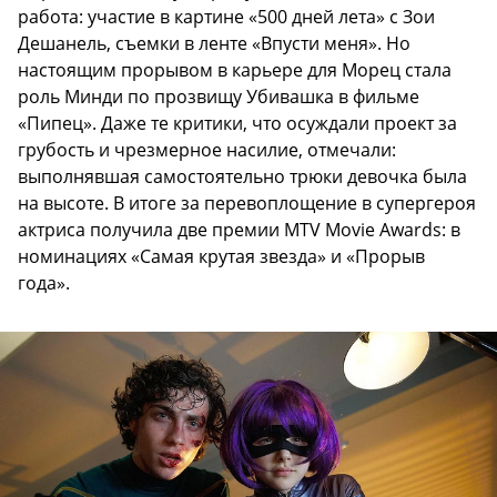
работа: участие в картине «500 дней лета» с Зои
Дешанель, съемки в ленте «Впусти меня». Но
настоящим прорывом в карьере для Морец стала
роль Минди по прозвищу Убивашка в фильме
«Пипец». Даже те критики, что осуждали проект за
грубость и чрезмерное насилие, отмечали:
выполнявшая самостоятельно трюки девочка была
на высоте. В итоге за перевоплощение в супергероя
актриса получила две премии MTV Movie Awards: в
номинациях «Самая крутая звезда» и «Прорыв
года».