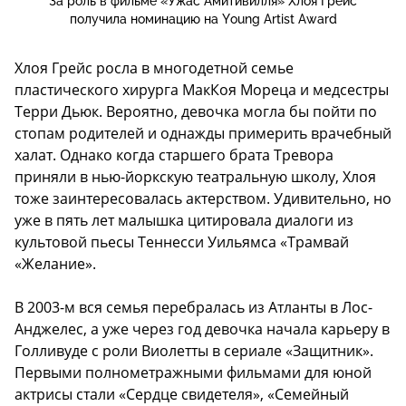
За роль в фильме «Ужас Амитивилля» Хлоя Грейс
получила номинацию на Young Artist Award
Хлоя Грейс росла в многодетной семье
пластического хирурга МакКоя Мореца и медсестры
Терри Дьюк. Вероятно, девочка могла бы пойти по
стопам родителей и однажды примерить врачебный
халат. Однако когда старшего брата Тревора
приняли в нью-йоркскую театральную школу, Хлоя
тоже заинтересовалась актерством. Удивительно, но
уже в пять лет малышка цитировала диалоги из
культовой пьесы Теннесси Уильямса «Трамвай
«Желание».
В 2003-м вся семья перебралась из Атланты в Лос-
Анджелес, а уже через год девочка начала карьеру в
Голливуде с роли Виолетты в сериале «Защитник».
Первыми полнометражными фильмами для юной
актрисы стали «Сердце свидетеля», «Семейный