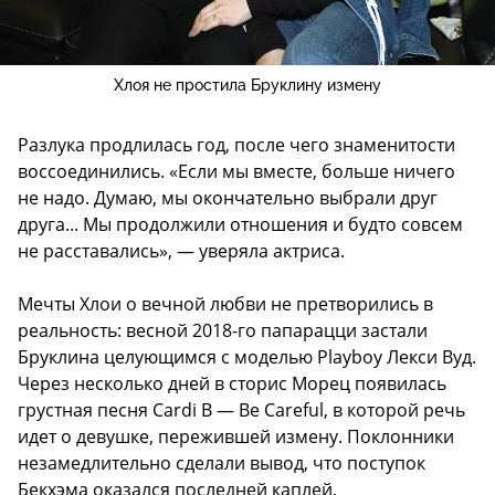
Хлоя не простила Бруклину измену
Разлука продлилась год, после чего знаменитости
воссоединились. «Если мы вместе, больше ничего
не надо. Думаю, мы окончательно выбрали друг
друга... Мы продолжили отношения и будто совсем
не расставались», — уверяла актриса.
Мечты Хлои о вечной любви не претворились в
реальность: весной 2018-го папарацци застали
Бруклина целующимся с моделью Playboy Лекси Вуд.
Через несколько дней в сторис Морец появилась
грустная песня Cardi B — Be Careful, в которой речь
идет о девушке, пережившей измену. Поклонники
незамедлительно сделали вывод, что поступок
Бекхэма оказался последней каплей,