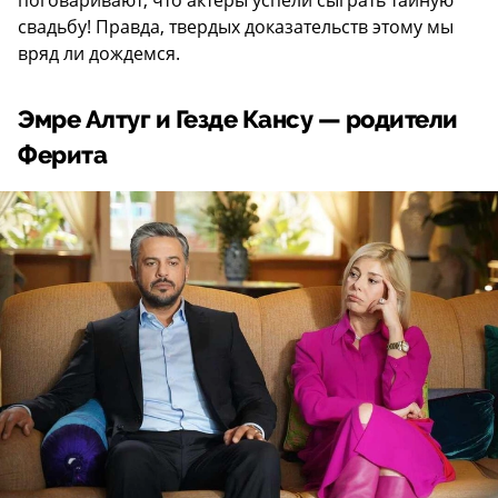
поговаривают, что актеры успели сыграть тайную
свадьбу! Правда, твердых доказательств этому мы
вряд ли дождемся.
Эмре Алтуг и Гезде Кансу — родители
Ферита