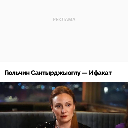
Гюльчин Сантырджыоглу — Ифакат