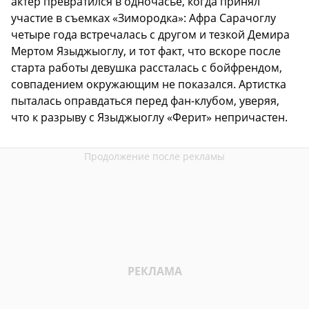
актер превратился в одночасье, когда принял
участие в съемках «Зимородка»: Афра Сарачоглу
четыре года встречалась с другом и тезкой Демира
Мертом Языджыоглу, и тот факт, что вскоре после
старта работы девушка рассталась с бойфрендом,
совпадением окружающим не показался. Артистка
пыталась оправдаться перед фан-клубом, уверяя,
что к разрыву с Языджыоглу «Ферит» непричастен.