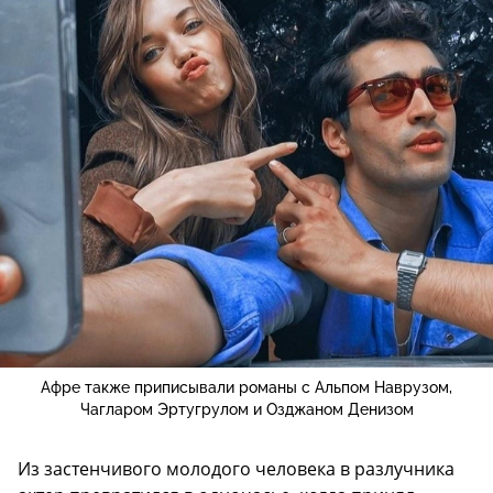
Афре также приписывали романы с Альпом Наврузом,
Чагларом Эртугрулом и Озджаном Денизом
Из застенчивого молодого человека в разлучника