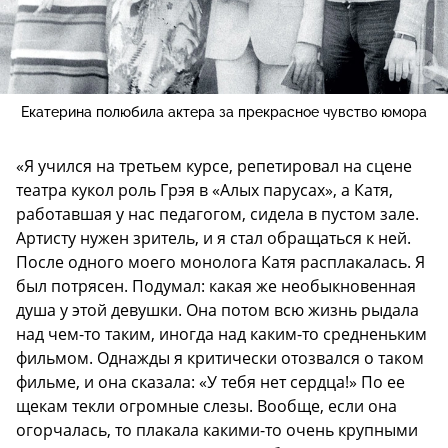
Екатерина полюбила актера за прекрасное чувство юмора
«Я учился на третьем курсе, репетировал на сцене
театра кукол роль Грэя в «Алых парусах», а Катя,
работавшая у нас педагогом, сидела в пустом зале.
Артисту нужен зритель, и я стал обращаться к ней.
После одного моего монолога Катя расплакалась. Я
был потрясен. Подумал: какая же необыкновенная
душа у этой девушки. Она потом всю жизнь рыдала
над чем-то таким, иногда над каким-то средненьким
фильмом. Однажды я критически отозвался о таком
фильме, и она сказала: «У тебя нет сердца!» По ее
щекам текли огромные слезы. Вообще, если она
огорчалась, то плакала какими-то очень крупными