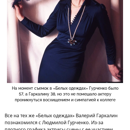
На момент съемок в «Белых одеждах» Гурченко было
57, а Гаркалину 38, но это не помешало актеру
проникнуться восхищением и симпатией к коллеге
Все на тех же «Белых одеждах» Валерий Гаркалин
познакомился с Людмилой Гурченко. Из-за
плотного графика актрисы сцены с ее участием