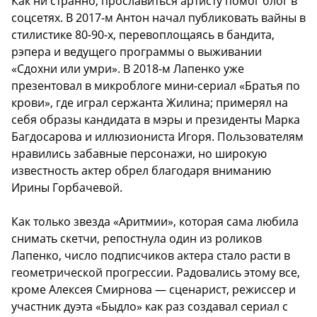
Как ни странно, прославиться артисту помог блог в
соцсетях. В 2017-м Антон начал публиковать вайны в
стилистике 80-90-х, перевоплощаясь в бандита,
рэпера и ведущего программы о выживании
«Сдохни или умри». В 2018-м Лапенко уже
презентовал в микроблоге мини-сериал «Братья по
крови», где играл сержанта Жилина; примерял на
себя образы кандидата в мэры и президенты Марка
Багдосарова и иллюзиониста Игоря. Пользователям
нравились забавные персонажи, но широкую
известность актер обрел благодаря вниманию
Ирины Горбачевой.
Как только звезда «Аритмии», которая сама любила
снимать скетчи, репостнула один из роликов
Лапенко, число подписчиков актера стало расти в
геометрической прогрессии. Радовались этому все,
кроме Алексея Смирнова — сценарист, режиссер и
участник дуэта «Быдло» как раз создавал сериал с