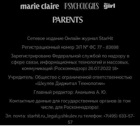
Сетевое издание Онлайн журнал StarHit
Регистрационный номер ЭЛ № ФС 77 - 83698
Зарегистрировано Федеральной службой по надзору в
сфере связи, информационных технологий и массовых,
коммуникаций (Роскомнадзор) 26.07.2022 18+
Учредитель: Общество с ограниченной ответственностью
«Шкулёв Диджитал Технологии»
Главный редактор: Ананьина А. Ю.
Контактные данные для государственных органов (в том
числе, для Роскомнадзора):
Эл. почта: starhit.ru_legal@shkulev.ru телефон: +7(495) 633-57-
57
Copyright (с) ООО «Шкулёв Диджитал Технологии», 2026.
Любое воспроизведение материалов сайта без разрешения