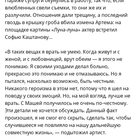
Париже супруги окунулись в работу, так что, если
влюбленных свели съемки, то они же их и
разлучили. Отношения дали трещину, а последний
гвоздь в крышку гроба вбила измена Артема: на
площадке картины «Луна-луна» актер встретил
Софью Каштанову…
«В таких вещах я врать не умею. Когда живут и с
женой, и с любовницей, врут обеим — я этого не
понимаю. Я своими уходами делал больно,
прекрасно это понимаю и не отмазываюсь. Но я
пытался, насколько возможно, быть честным.
Никакого героизма в этом нет, потому что я шел на
поводу у своих эмоций. Но, на мой взгляд, лучше не
врать. С Машей получилось не очень по-честному.
Эти детали не хочется обсуждать. Данный факт
произошел, я не смог его скрыть, сделать так, чтобы
случившееся не повлияло на нашу дальнейшую
совместную жизнь», — подытожил артист.