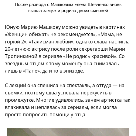
После развода с Машковым Елена Шевченко вновь
вышла замуж и родила двоих сыновей
Юную Марию Машкову можно увидеть в картинах
«Женщин обижать не рекомендуется», «Мама, не
горюй 2», «Талисман любви», однако слава настигла
20-летнюю актрису после роли секретарши Марии
Тропинкиной в сериале «Не родись красивой». Со
звездным отцом к тому моменту она снималась
лишь в «Папе», да и то в эпизоде.
С лекций она спешила на спектакль, а оттуда — на
съемки, поэтому едва успевала перекусить в
промежутке. Многие удивлялись, зачем артистка так
впахивала и цеплялась за сериалы, если могла
просто попросить помощи у отца.