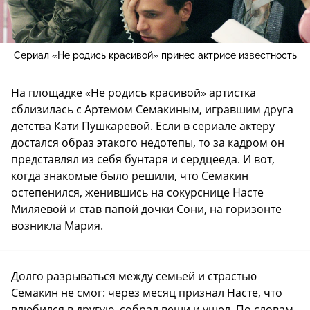
Сериал «Не родись красивой» принес актрисе известность
На площадке «Не родись красивой» артистка
сблизилась с Артемом Семакиным, игравшим друга
детства Кати Пушкаревой. Если в сериале актеру
достался образ этакого недотепы, то за кадром он
представлял из себя бунтаря и сердцееда. И вот,
когда знакомые было решили, что Семакин
остепенился, женившись на сокурснице Насте
Миляевой и став папой дочки Сони, на горизонте
возникла Мария.
Долго разрываться между семьей и страстью
Семакин не смог: через месяц признал Насте, что
влюбился в другую, собрал вещи и ушел. По словам