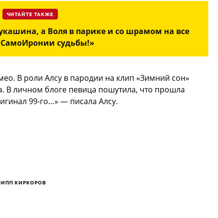
ЧИТАЙТЕ ТАКЖЕ
укашина, а Воля в парике и со шрамом на все
«СамоИронии судьбы!»
ео. В роли Алсу в пародии на клип «Зимний сон»
. В личном блоге певица пошутила, что прошла
ригинал 99-го…» — писала Алсу.
ИПП КИРКОРОВ