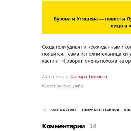
Бузова и Утяшева — невесты Л
лицо в 
Создатели удивят и неожиданными ком
появится… сама исполнительница хита
кастинг. «Говорят, очень похожа на о
Автор текста:
Саглара Тихонова
Фото: пресс-служба
ОЛЬГА БУЗОВА
ТИМУР БАТРУТДИНОВ
ФИЛ
Комментарии
14