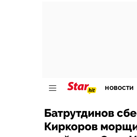
НОВОСТИ
Батрутдинов сбег
Киркоров морщит