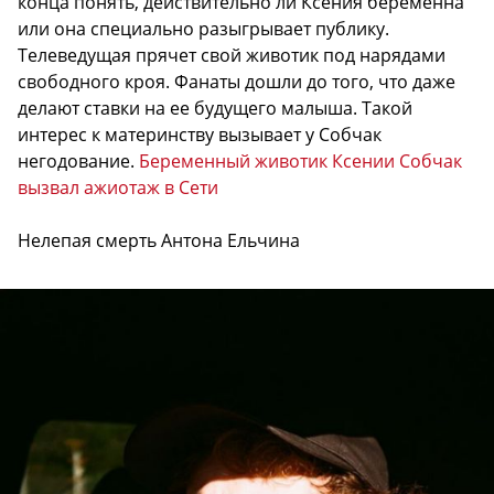
конца понять, действительно ли Ксения беременна
или она специально разыгрывает публику.
Телеведущая прячет свой животик под нарядами
свободного кроя. Фанаты дошли до того, что даже
делают ставки на ее будущего малыша. Такой
интерес к материнству вызывает у Собчак
негодование.
Беременный животик Ксении Собчак
вызвал ажиотаж в Сети
Нелепая смерть Антона Ельчина