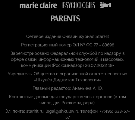
Сетевое издание Онлайн журнал StarHit
Регистрационный номер ЭЛ № ФС 77 - 83698
Зарегистрировано Федеральной службой по надзору в
сфере связи, информационных технологий и массовых,
коммуникаций (Роскомнадзор) 26.07.2022 18+
Учредитель: Общество с ограниченной ответственностью
«Шкулёв Диджитал Технологии»
Главный редактор: Ананьина А. Ю.
Контактные данные для государственных органов (в том
числе, для Роскомнадзора):
Эл. почта: starhit.ru_legal@shkulev.ru телефон: +7(495) 633-57-
57
Copyright (с) ООО «Шкулёв Диджитал Технологии», 2026.
Любое воспроизведение материалов сайта без разрешения