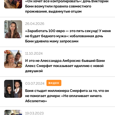
«Он хочет все контролировать»: дочь Виктории
Бони возмутили правила совместного
проживания, выдвинутые отцом
26.04.2026
«Заработать 100 евро — это пять секунд! У меня
не будет бедного мужа»: избалованная дочь
Бони удивила маму запросами
11.10.2024
И это не Алессандра Амбросио: бывший Бони
Алекс Смерфит показывает идиллию с новой
девушкой
03.07.2024
ВИДЕО
Боня стыдит миллионера Смерфита за то, что он
не помогает дочери: «Не оплачивает ничего.
Абсолютно»
19.03.2023