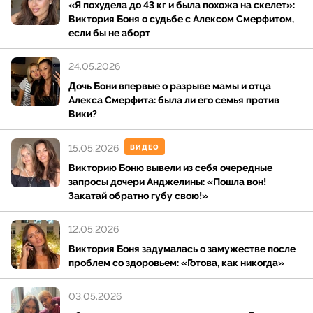
«Я похудела до 43 кг и была похожа на скелет»:
Виктория Боня о судьбе с Алексом Смерфитом,
если бы не аборт
24.05.2026
Дочь Бони впервые о разрыве мамы и отца
Алекса Смерфита: была ли его семья против
Вики?
15.05.2026
ВИДЕО
Викторию Боню вывели из себя очередные
запросы дочери Анджелины: «Пошла вон!
Закатай обратно губу свою!»
12.05.2026
Виктория Боня задумалась о замужестве после
проблем со здоровьем: «Готова, как никогда»
03.05.2026