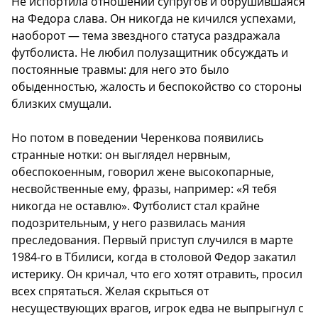
Не испортила отношений супругов и обрушившаяся
на Федора слава. Он никогда не кичился успехами,
наоборот — тема звездного статуса раздражала
футболиста. Не любил полузащитник обсуждать и
постоянные травмы: для него это было
обыденностью, жалость и беспокойство со стороны
близких смущали.
Но потом в поведении Черенкова появились
странные нотки: он выглядел нервным,
обеспокоенным, говорил жене высокопарные,
несвойственные ему, фразы, например: «Я тебя
никогда не оставлю». Футболист стал крайне
подозрительным, у него развилась мания
преследования. Первый приступ случился в марте
1984-го в Тбилиси, когда в столовой Федор закатил
истерику. Он кричал, что его хотят отравить, просил
всех спрятаться. Желая скрыться от
несуществующих врагов, игрок едва не выпрыгнул с