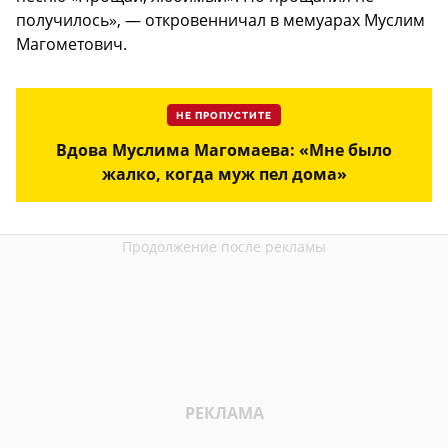
получилось», — откровенничал в мемуарах Муслим
Магометович.
НЕ ПРОПУСТИТЕ
Вдова Муслима Магомаева: «Мне было
жалко, когда муж пел дома»