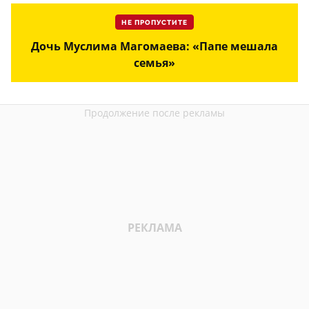
НЕ ПРОПУСТИТЕ
Дочь Муслима Магомаева: «Папе мешала
семья»