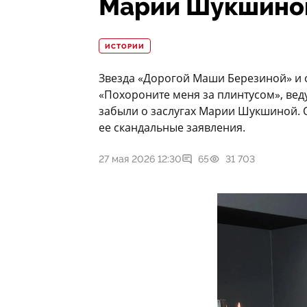
Марии Шукшино
ИСТОРИИ
Звезда «Дорогой Маши Березиной» и о
«Похороните меня за плинтусом», вед
забыли о заслугах Марии Шукшиной. 
ее скандальные заявления.
27 мая 2026 12:30
65
31 703