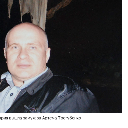
ария вышла замуж за Артема Трегубенко