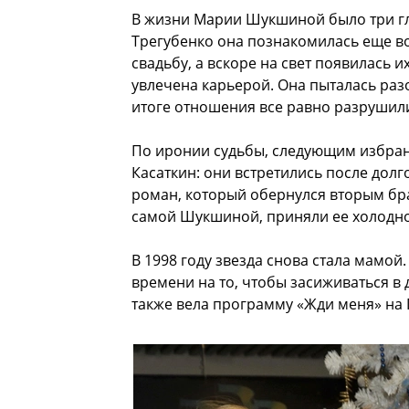
В жизни Марии Шукшиной было три г
Трегубенко она познакомилась еще во
свадьбу, а вскоре на свет появилась 
увлечена карьерой. Она пыталась ра
итоге отношения все равно разрушил
По иронии судьбы, следующим избран
Касаткин: они встретились после долг
роман, который обернулся вторым бр
самой Шукшиной, приняли ее холодно
В 1998 году звезда снова стала мамой
времени на то, чтобы засиживаться в д
также вела программу «Жди меня» на 