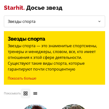
Starhit.
Досье звезд
Звезды спорта
Звезды спорта — это знаменитые спортсмены,
тренеры и менеджеры, словом, все, кто имеет
отношения к этой сфере деятельности.
Существуют такие виды спорта, которые
гарантируют почти стопроцентную
популярность. Чаще других звездами
Показать больше
становятся футболисты, хоккеисты, теннисисты и
фигуристы – во многом благодаря зрелищности
своих выступлений. Они получают рекламные
Показывать
контракты, участвуют в светских мероприятиях и
имеют фанатов по всему миру. Таковы Евгений