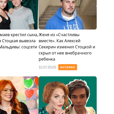
маев крестил сына,
Женя из «Счастливы
я Стоцкая вывезла
вместе». Как Алексей
 Мальдивы: соцсети
Секирин изменил Стоцкой и
скрыл от нее внебрачного
ребенка
11.07.2025
ИСТОРИИ