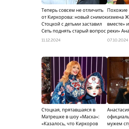
Теперь совсем не отличить
Похожие 
от Киркорова: новый снимок
измена Ж
Стоцкой с детьми заставил
вместе» и
Сеть поднять старый вопрос
реки» Ан
11.12.2024
07.10.2024
Стоцкая, прятавшаяся в
Анастаси
Матрешке в шоу «Маска»:
официаль
«Казалось, что Киркоров
мужем сп