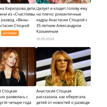
на Киркорова дети,
Целует и кладет голову ему
ени из «Счастливы
на плечо: романтичные
 развод. «Вены-
кадры Анастасии Стоцкой с
астасии Стоцкой
35-летним Александром
Казьминым
ИСТОРИИ
25.05.2024
я Стоцкая
Анастасия Стоцкая
но развелась с
рассказала, как оберегала
устя четыре года
детей от новостей о разводе