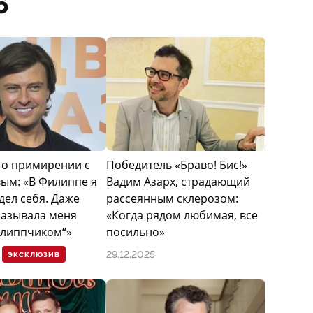
6
о примирении с
Победитель «Браво! Бис!»
ым: «В Филиппе я
Вадим Азарх, страдающий
дел себя. Даже
рассеянным склерозом:
называла меня
«Когда рядом любимая, все
липпчиком“»
посильно»
29.12.2025
ЭКСКЛЮЗИВ