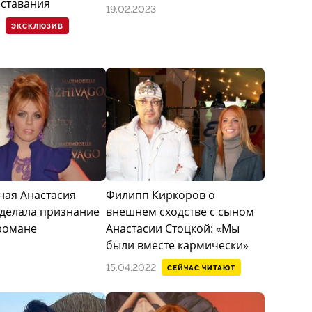
сставания
19.02.2023
ЭКСКЛЮЗИВ
ная Анастасия
Филипп Киркоров о
сделала признание
внешнем сходстве с сыном
романе
Анастасии Стоцкой: «Мы
были вместе кармически»
15.04.2022
СЕЙЧАС ЧИТАЮТ