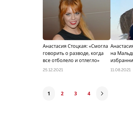
Анастасия Стоцкая: «Смогла
Анастаси
говорить о разводе, когда
на Мальд
все отболело и отлегло»
избранн
25.12.2021
11.08.2021
1
2
3
4