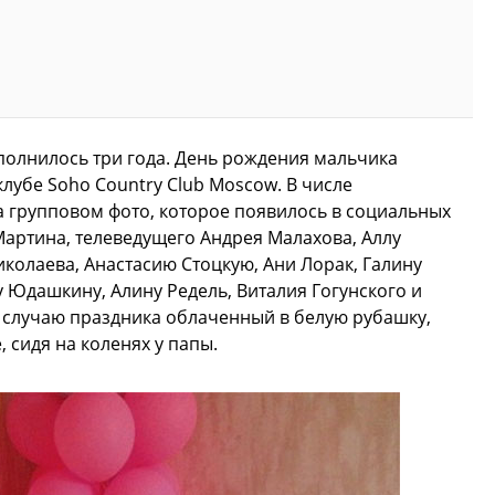
олнилось три года. День рождения мальчика
лубе Soho Country Club Moscow. В числе
 групповом фото, которое появилось в социальных
Мартина, телеведущего Андрея Малахова, Аллу
иколаева, Анастасию Стоцкую, Ани Лорак, Галину
Юдашкину, Алину Редель, Виталия Гогунского и
 случаю праздника облаченный в белую рубашку,
 сидя на коленях у папы.