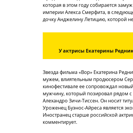
которая в этом году собирается заму
империи Алекса Смерфита, в следующе
дочку Анджелину Летицию, которой не
У актрисы Екатерины Редник
Звезда фильма «Вор» Екатерина Редни
мужем, влиятельным продюсером Се
кинофестивале ее сопровождал новый 
мужчину, который позировал рядом с 
Алехандро Зичи-Тиссен. Он носит титу
Уроженец Буэнос-Айреса является эк
Иностранец старше российской актрис
комментирует.