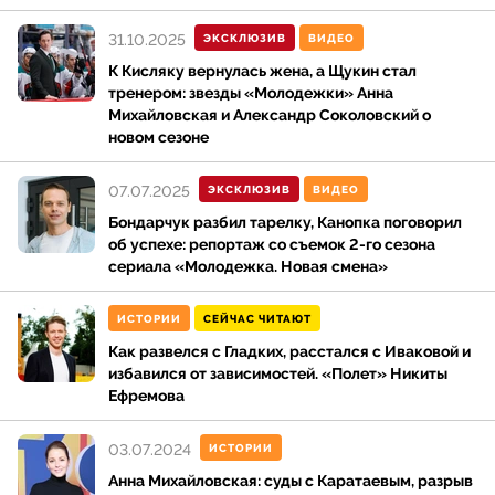
31.10.2025
ЭКСКЛЮЗИВ
ВИДЕО
К Кисляку вернулась жена, а Щукин стал
тренером: звезды «Молодежки» Анна
Михайловская и Александр Соколовский о
новом сезоне
07.07.2025
ЭКСКЛЮЗИВ
ВИДЕО
Бондарчук разбил тарелку, Канопка поговорил
об успехе: репортаж со съемок 2-го сезона
сериала «Молодежка. Новая смена»
ИСТОРИИ
СЕЙЧАС ЧИТАЮТ
Как развелся с Гладких, расстался с Иваковой и
избавился от зависимостей. «Полет» Никиты
Ефремова
03.07.2024
ИСТОРИИ
Анна Михайловская: суды с Каратаевым, разрыв