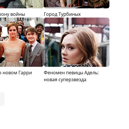
орону войны
Город Турбиных
 о новом Гарри
Феномен певицы Адель:
новая суперзвезда