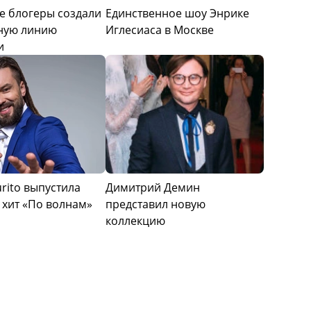
е блогеры создали
Единственное шоу Энрике
ную линию
Иглесиаса в Москве
и
rito выпустила
Димитрий Демин
 хит «По волнам»
представил новую
коллекцию