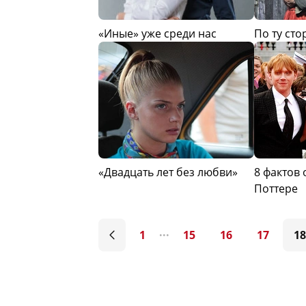
«Иные» уже среди нас
По ту ст
«Двадцать лет без любви»
8 фактов
Поттере
1
15
16
17
18