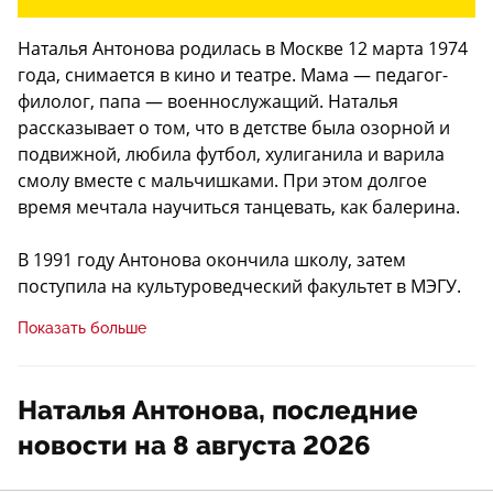
Наталья Антонова родилась в Москве 12 марта 1974
года, снимается в кино и театре. Мама — педагог-
филолог, папа — военнослужащий. Наталья
рассказывает о том, что в детстве была озорной и
подвижной, любила футбол, хулиганила и варила
смолу вместе с мальчишками. При этом долгое
время мечтала научиться танцевать, как балерина.
В 1991 году Антонова окончила школу, затем
поступила на культуроведческий факультет в МЭГУ.
Однако, почувствовав, что настоящее ее призвание
Показать больше
— сцена, Антонова получает образование в
Театральном институте им. Б. Щукина, М. А.
Пантелеев был художественным руководителем
Наталья Антонова, последние
курса, а сокурсницами – Елена Захарова и Ольга
новости на 8 августа 2026
Будина.