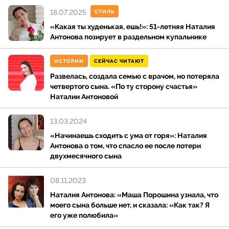
После окончания вуза в 1997 году Наталья Антонова
18.07.2025
становится актрисой Московского драматического
СТИЛЬ
театра имени Н. В. Гоголя, где работает до 2012 года,
«Какая ты худенькая, ешь!»: 51-летняя Наталия
Антонова позирует в раздельном купальнике
первая роль Натальи была в спектакле по
произведению А. П. Чехова «Иванов», актриса
сыграла Сашу. Наталья была задействована также в
ИСТОРИИ
СЕЙЧАС ЧИТАЮТ
спектаклях «Чужой ребенок», «Мое преступление»,
Развелась, создала семью с врачом, но потеряла
«Женщина с прошлым», «Верная жена» и «Госпожа
четвертого сына. «По ту сторону счастья»
Наталии Антоновой
метелица». В 1997 году появляется и первая запись
в фильмографии Натальи Антоновой, ее
13.03.2024
приглашают сняться в фильмах «На заре туманной
юности» и «Учительница первая моя, или
«Начинаешь сходить с ума от горя»: Наталия
Антонова о том, что спасло ее после потери
Мальчишник по-русски».
двухмесячного сына
Далее Наталья Антонова играет во множестве
08.11.2023
сериалов: «Золото Югры», «Каменская», «Осенний
Наталия Антонова: «Маша Порошина узнала, что
блюз», «Трое против всех».
моего сына больше нет, и сказала: «Как так? Я
его уже полюбила»
Актриса Наталья Антонова стала популярной, когда