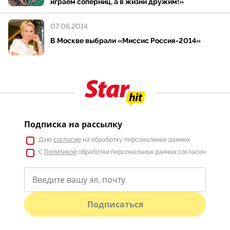
играем соперниц, а в жизни дружим!»
Сын Натальи Артем снялся в кино, когда ему было 5
лет, он исполнил роль ребенка Саши Белого в
07.06.2014
популярном сериале «Бригада».
В Москве выбрали «Миссис Россия-2014»
Фильмы с Натальей Антоновой — это всегда
запоминающиеся работы, которые хочется
пересматривать.
Подписка на рассылку
Даю
согласие
на обработку персональных данных
С
Политикой
обработки персональных данных согласен
Подписаться