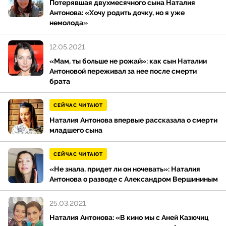
Потерявшая двухмесячного сына Наталия
Антонова: «Хочу родить дочку, но я уже
Наталья Антонова фильмография включает в себя и
немолода»
остросюжетную ленту «Строптивая мишень», где
героиня актрисы оказывается в переделке, но
12.05.2021
выбирается из нее, повстречав свою настоящую
«Мам, ты больше не рожай»: как сын Наталии
любовь.
Антоновой переживал за нее после смерти
брата
Антонова сыграла уже более 50 ролей, в основном
драматических. Актерами стали и сестра Натальи
СЕЙЧАС ЧИТАЮТ
Светлана (играла в сериалах «Любовь моя»,
Наталия Антонова впервые рассказала о смерти
«Вокзал», фильме «Охота на пиранью» и ряде
младшего сына
других) и кузен — Олег Мосалев. Антонова 5 лет
была замужем за Александром Вершининым, от
СЕЙЧАС ЧИТАЮТ
брака у нее остался сын Артем. Второй ее союз — с
«Не знала, придет ли он ночевать»: Наталия
Николаем Семеновым, врачом-гинекологом. От
Антонова о разводе с Александром Вершининым
него у Натальи Антоновой двое сыновей — Максим
и Никита, кроме того, Наталья воспитывает сына
25.03.2021
мужа от первого брака — Антона.
Наталия Антонова: «В кино мы с Аней Казючиц